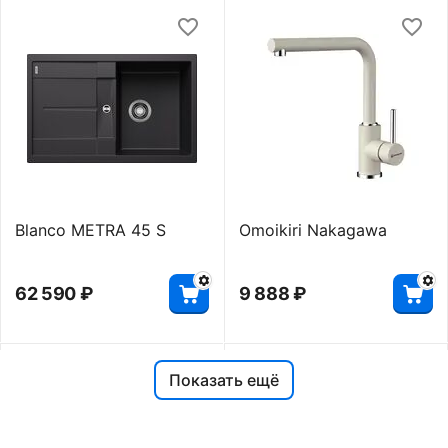
Blanco METRA 45 S
Omoikiri Nakagawa
62 590
₽
9 888
₽
Показать ещё